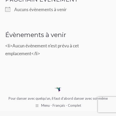
Aucuns évènements à venir
Tarbes en Tango
Halle Marcadieu, 1 place Marcadieu – Tarbes
Évènements à venir
Voir Évènements
<li>Aucun évènement n’est prévu à cet
emplacement</li>
Pour danser avec quelqu'un, il faut d'abord danser avec soi-même
Menu - Français - Complet