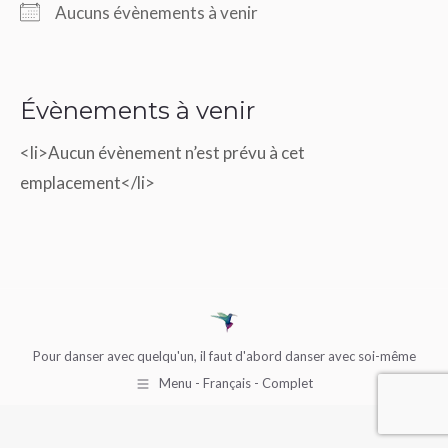
Aucuns évènements à venir
Cecile Center
Cecile Center – 58 Cecil Street, Toronto, Ontario
Évènements à venir
– Toronto
Voir Évènements
<li>Aucun évènement n’est prévu à cet
emplacement</li>
Pour danser avec quelqu'un, il faut d'abord danser avec soi-même
Menu - Français - Complet