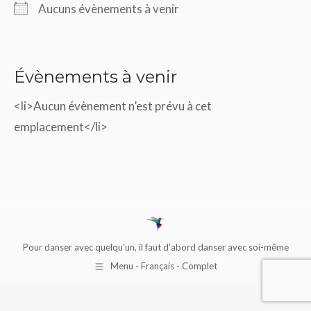
Aucuns évènements à venir
7975 PV Uffelte
Winkelsteeg 5 – Uffelte
Évènements à venir
Voir Évènements
<li>Aucun évènement n’est prévu à cet
emplacement</li>
Pour danser avec quelqu'un, il faut d'abord danser avec soi-même
Menu - Français - Complet