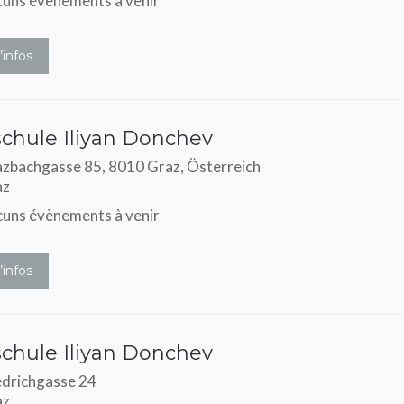
uns évènements à venir
’infos
chule Iliyan Donchev
zbachgasse 85, 8010 Graz, Österreich
az
uns évènements à venir
’infos
es évènements ?
chule Iliyan Donchev
edrichgasse 24
az