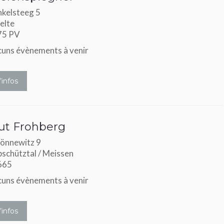
kelsteeg 5
elte
75 PV
uns évènements à venir
’infos
ut Frohberg
önnewitz 9
schütztal / Meissen
665
uns évènements à venir
’infos