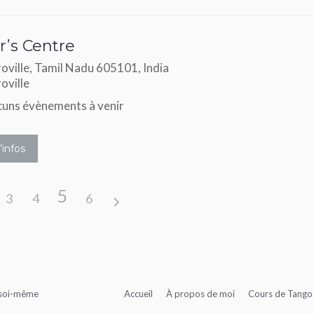
or’s Centre
oville, Tamil Nadu 605101, India
oville
uns évènements à venir
’infos
5
3
4
6
c soi-même
Accueil
À propos de moi
Cours de Tango