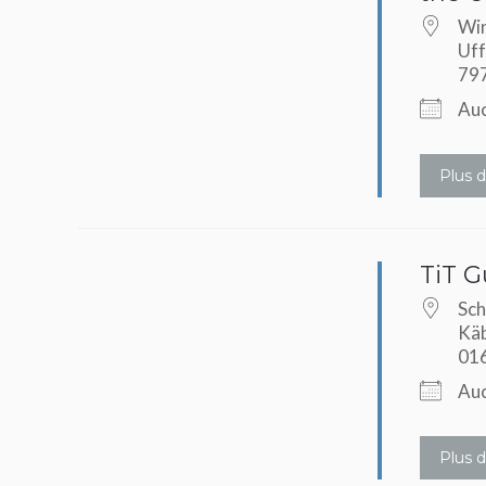
Win
Uff
79
Auc
Plus d
TiT G
Sch
Käb
01
Auc
Plus d