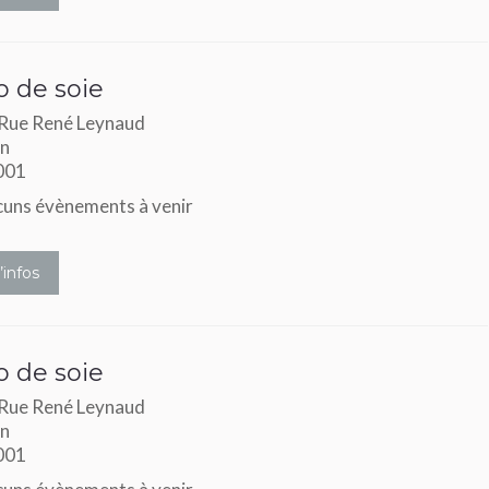
 de soie
Rue René Leynaud
n
001
uns évènements à venir
’infos
 de soie
Rue René Leynaud
n
001