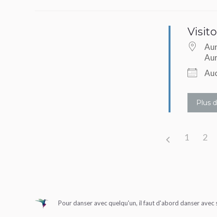
Visit
Aur
Aur
Auc
Plus d
1
2
Pour danser avec quelqu'un, il faut d'abord danser ave