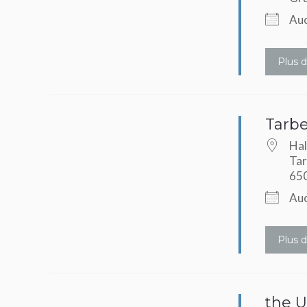
Auc
Plus d
Tarb
Hal
Tar
65
Auc
Plus d
the U