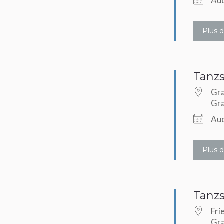
Auc
Plus d
Tanzs
Gra
Gr
Auc
Pays
Plus d
Emplacement avec d
Tanzs
Fri
Gr