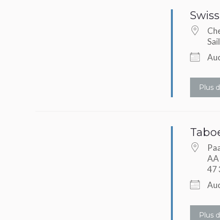
Swiss
Che
Sai
Auc
Plus d
Tabo
Paa
AA 
47
Auc
Plus d