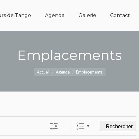
s de Tango
Agenda
Galerie
Contact
rs de Tango
Agenda
Galerie
Contact
Emplacements
Vous êtes ici :
Accueil
Agenda
Emplacements
Rechercher