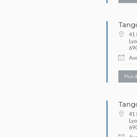
Tango
41 
Lyo
69
Auc
Plus d
Tango
41 
Lyo
69