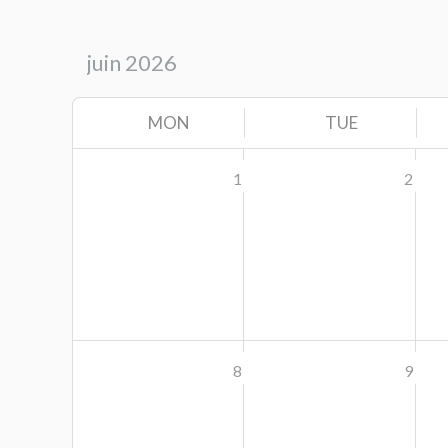
MON
TUE
1
2
8
9