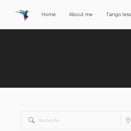
Home
About me
Tango lesso
Home
About me
Tango les
Recherche
Pro