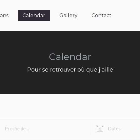
ns
Calendar
Gallery
Contact
sons
Calendar
Gallery
Contact
Calendar
Pour se retrouver où que j'aille
che de…
Dates