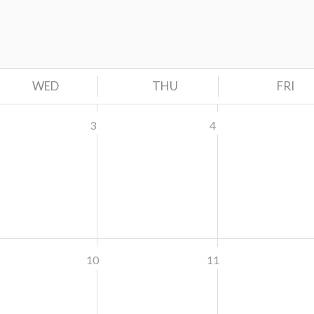
WED
THU
FRI
3
4
10
11