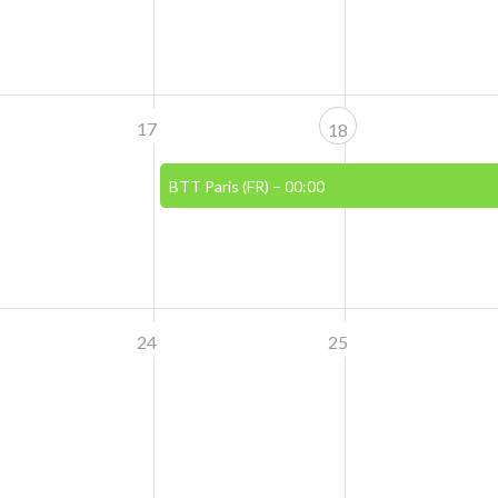
17
18
BTT Paris (FR)
– 00:00
24
25